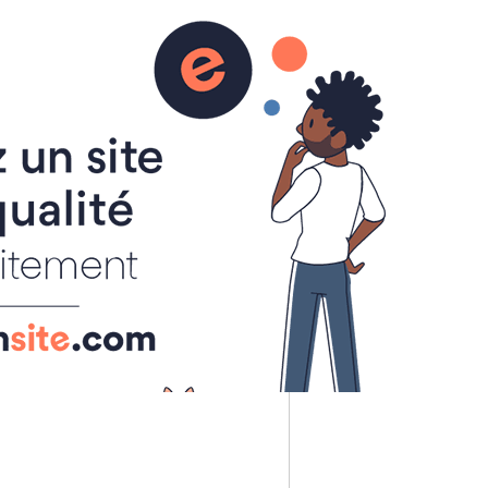
ière, Tournon-sur-
ur-Rhône et sur les autres communes du