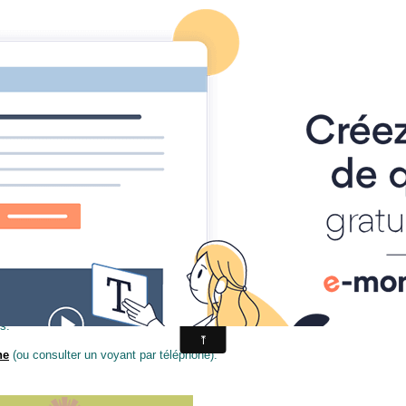
nte voyant médium à Privas, Largentière, Tournon-sur-Rhône, etc
yante voyant médium à Privas, Largent
éléphone
nt 07 voyance en
Ardèche
dans les villes de Privas, Largentière, Tournon-s
s.
ne
(ou consulter un voyant par téléphone).