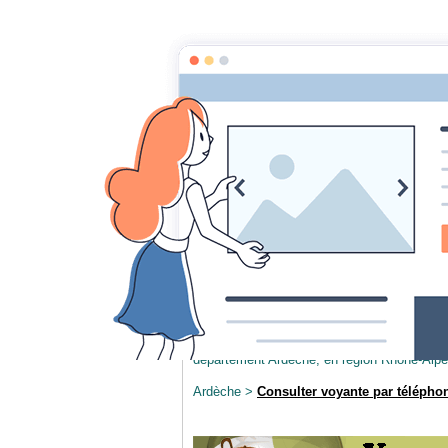
Accueil
Voyance
Accueil
.fr
Voyance Ardèche 07 voya
Voyance Ardèche 07 vo
Rhône, etc
Consulter voyante par t
Voyance par téléphone
dans le départeme
département Ardèche, en région Rhône-Alpe
Ardèche >
Consulter voyante par télépho